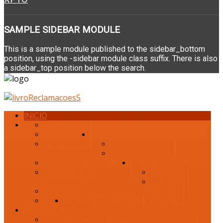
SAMPLE
SIDEBAR MODULE
This is a sample module published to the sidebar_bottom
position, using the -sidebar module class suffix. There is also
a sidebar_top position below the search.
INÍCIO
SOBRE NÓS
QUEM SOMOS
SERVIÇOS
INSTITUCIONAL
DONATIVOS
ESTATUTOS
ORGANOGRAMA
RELATÓRIO E CONTAS
ATUALIDADES
LEGISLAÇÃO
NOTÍCIAS
AGENDA
GALERIA
JOGOS EDUCATIVOS
LIGAÇÕES
CONTACTOS
CASA DE ACOLHIMENTO