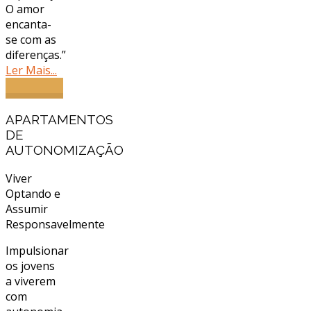
O amor
encanta-
se com as
diferenças.”
Ler Mais...
APARTAMENTOS
DE
AUTONOMIZAÇÃO
Viver
Optando e
Assumir
Responsavelmente
Impulsionar
os jovens
a viverem
com